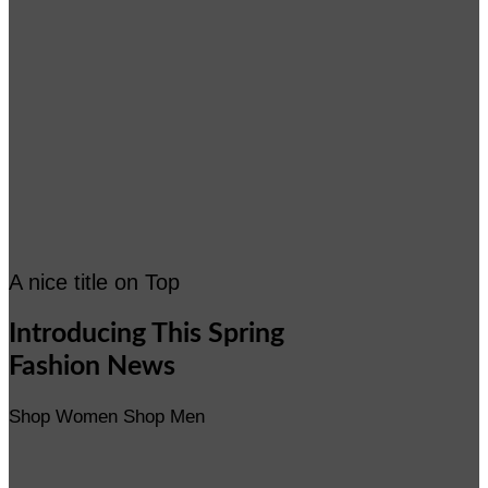
A nice title on Top
Introducing This Spring
Fashion News
Shop Women
Shop Men