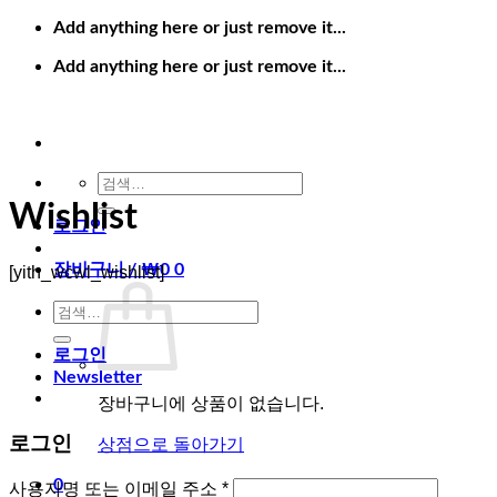
Skip
Add anything here or just remove it...
to
content
Add anything here or just remove it...
검
색:
Wishlist
로그인
장바구니 /
₩
0
0
[yith_wcwl_wishlist]
검
색:
로그인
Newsletter
장바구니에 상품이 없습니다.
로그인
상점으로 돌아가기
0
필
사용자명 또는 이메일 주소
*